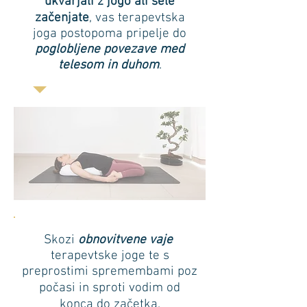
ukvarjali z jogo ali šele
začenjate
, vas terapevtska
joga postopoma pripelje do
poglobljene povezave med
telesom in duhom
.
Skozi
obnovitvene vaje
terapevtske joge te s
preprostimi spremembami poz
počasi in sproti vodim od
konca do začetka.