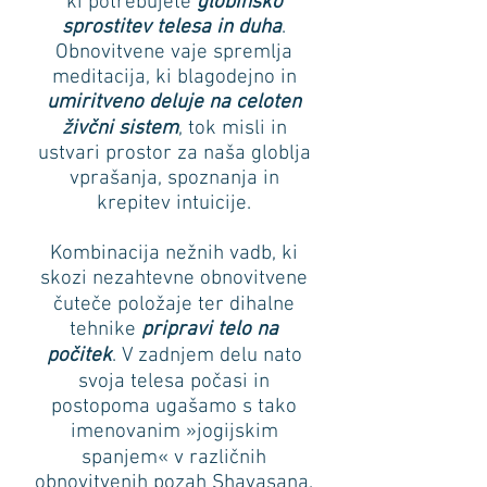
ki potrebujete
globinsko
sprostitev telesa in duha
.
Obnovitvene vaje spremlja
meditacija, ki blagodejno in
umiritveno deluje na celoten
živčni sistem
, tok misli in
ustvari prostor za naša globlja
vprašanja, spoznanja in
krepitev intuicije.
Kombinacija nežnih vadb, ki
skozi nezahtevne obnovitvene
čuteče položaje ter dihalne
tehnike
pripravi telo na
počitek
. V zadnjem delu nato
svoja telesa počasi in
postopoma ugašamo s tako
imenovanim »jogijskim
spanjem« v različnih
obnovitvenih pozah Shavasana.