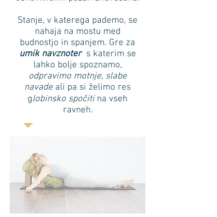
Stanje, v katerega pademo, se
nahaja na mostu med
budnostjo in spanjem. Gre za
umik navznoter
s katerim se
lahko bolje spoznamo,
odpravimo motnje
,
slabe
navade
ali pa si želimo res
g
lobinsko spočiti
na vseh
ravneh.