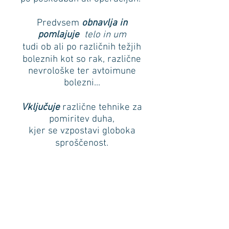
Predvsem
obnavlja in
pomlajuje
telo in um
tudi ob ali po različnih težjih
boleznih kot so rak, različne
nevrološke ter avtoimune
bolezni...
Vključuje
različne tehnike za
pomiritev duha,
kjer se vzpostavi globoka
sproščenost.
Iz tega stanja udobja in miru
se v telesu aktivirajo
sposobnosti samozdravljenja,
ki pospešujejo okrevanje po
poškodbi ali bolezni ter blažijo
posledice stresa in utrujenosti.