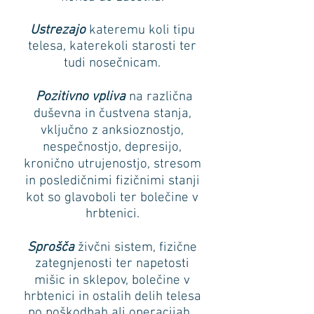
Ustrezajo
kateremu koli tipu
telesa, katerekoli starosti ter
tudi nosečnicam.
Pozitivno vpliva
na različna
duševna in čustvena stanja,
vključno z anksioznostjo,
nespečnostjo, depresijo,
kronično utrujenostjo, stresom
in posledičnimi fizičnimi stanji
kot so glavoboli ter bolečine v
hrbtenici.
Sprošča
živčni sistem, fizične
zategnjenosti ter napetosti
mišic in sklepov, bolečine v
hrbtenici in ostalih delih telesa
po poškodbah ali operacijah.