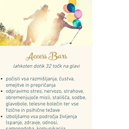
Access Bars
lahkoten dotik 32 točk na glavi
počisti vsa razmišljanja, čustva,
omejitve in prepričanja
odpravimo stres, nervozo, strahove,
obremenjujoče misli, stališča, sodbe,
glavobole, telesne bolečin ter vse
fizične in psihične težave
izboljšamo vsa področja življenja
(spanje, zdravje, odnosi,
samopodoba, komunikacija,