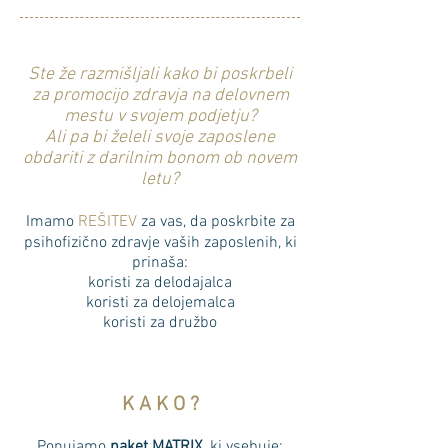
Ste že razmišljali kako bi poskrbeli
za promocijo zdravja na delovnem
mestu v svojem podjetju?
Ali pa bi želeli svoje zaposlene
obdariti z darilnim bonom ob novem
letu?
Imamo
REŠITEV
za vas, da poskrbite za
psihofizično zdravje vaših zaposlenih, ki
prinaša:
koristi za delodajalca
koristi za delojemalca
koristi za družbo
K A K O ?
Ponujamo
paket MATRIX
, ki vsebuje: